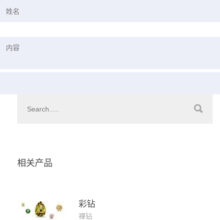
相关产品
彩钻
裸钻