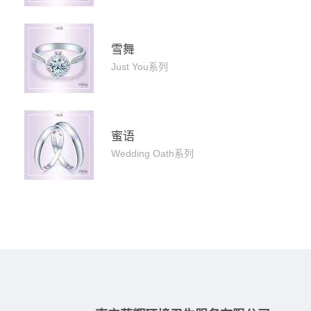
雪舞
Just You系列
蜜语
Wedding Oath系列